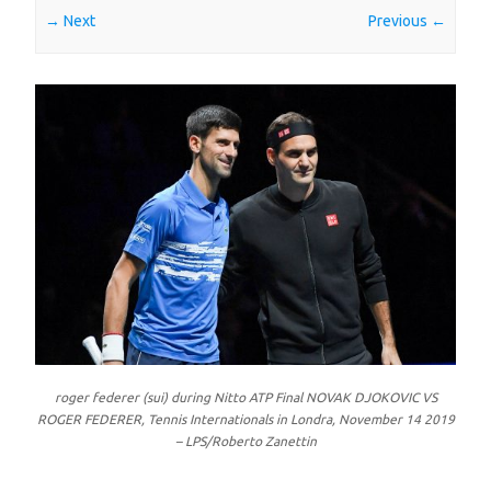
Next →
← Previous
roger federer (sui) during Nitto ATP Final NOVAK DJOKOVIC VS
ROGER FEDERER, Tennis Internationals in Londra, November 14 2019
– LPS/Roberto Zanettin