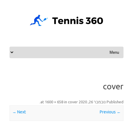
Skip to content
cover
Published
נובמבר 26, 2020
at
cover
in
1600 × 658
.
Next →
← Previous