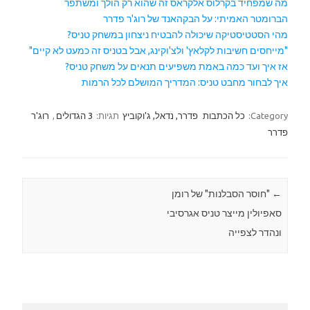
מה שמפחיד בקרלוס אלקראס זה שהוא רק הולך ומשתפר
הברומטר האמיתי: על הבקהאנד של רוג'ר פדרר
מהי הסטטיסטיקה שיכולה להבטיח ניצחון במשחק טניס?
"מייחסים חשיבות לקלאץ' ולצ'וקינג, אבל בטניס זה כמעט לא קיים"
אז איך ועד כמה באמת משפיעים תנאים על משחק טניס?
איך לבחור מחבט טניס: המדריך המושלם לכל הרמות
Category:
כל הכתבות
פדרר, נדאל, ג'וקוביץ
תגיות:
3 הגדולים
,
רוג'ר
פדרר
←
Post navigation
"חוסר הסבלנות" של רומן
סאפיולין מייצר טניס אגרסיבי
ונהדר לצפייה