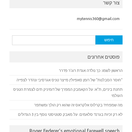
צור קשר
mytennis360@gmail.com
חיפוש:
פוסטים אחרונים
הראשון לשמו: כך נולדה אגדת רוג'ר פדרר
"חוסר הסבלנות" של רומן סאפיולין מייצר טניס אגרסיבי ונהדר לצפייה
תחנת ביניים, ת"א: על הקאמבק המפרך של דומיניק תים לצמרת הטניס
העולמי
מה שמפחיד בקרלוס אלקראס זה שהוא רק הולך ומשתפר
לא רק זכיות בגרנד סלאמים: על מאבק סטטיסטי נוסף בין 3 הגדולים
Roger Federer's emotional farewell speech