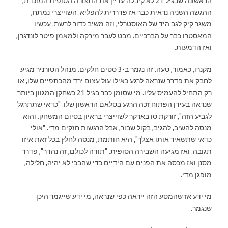
הראשונה שבגיל 21 לא קיבלה עדיין את התצורה הסופית המוכרת,
ההגשה השניה נראית כבר אז פדררית להפליא. השוייצרי נמתח,
משגר קיק לגב היד של האוסטרלי, וזה משיב כדור לרשת. עכשיו
המאסטרו כבר על הברכיים. מבט לעבר מירקה ולמאמן פיטר לונדגרן,
ואז הדמעות.
מקנרו, כאמור, טעה. זה נגמר ב-3 סטים חלקים. מנהל הטורניר מגיע
לחבק את פדרר שנראה לרגע כאילו עול עצום ירד מהכתפיים שלו, או
רק התחיל להעמיס עליו. מי שסומן כבר בגיל 21 כשחקן המגוון ביותר
שנראה בעידן הפתוח זכה הרגע בסלאם הראשון שלו. "כדאי שתתרגל
לגביע הזה", זורקת סו בארקר לשוייצרי בראיון בסיום המשחק. והוא
מנסה להשיב, להגיב, בקול שבור, אבל הרגשות חזקים מדי. "אולי
כדאי שתשאיר אותו אצלך", היא חותמת, מנסה לחלץ בכל זאת איזו
תגובה. ואז מגיעה השבירה הסופית. "תודה לכולם, זה נהדר", פדרר
מסנן ואז מכסה את הפנים עם הידיים כדי שהבכי לא יהיה, חלילה,
מופגן מדי.
מי ידע אז שהמסע הזה ייראה כפי שנראה, מי ידע שייגמר היכן
שנגמר.