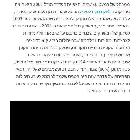
ממרחק של כמעט 20 שנים, הצפייה בפדרר מודל 2003 היא חוויה
מרתקת.
וויליאם סקידלסקי
כתב על שאריות מן העבר שיש בפדרר,
על ההצצה שהסגנון שלו נותן לך להיסטוריה של המשחק. גמר 2003
– ואפילו יותר מכך, המשחק מול סמפראס ב-2001 – הם עדות טובה
לטיעון שלו. משחקים שבנויים ברובם על סרב אנד וולי. נקודות
קצרצרות ומהירות, ומלחמה שבה יכולות חיזוי, קואורדינציה
ומחשבה טקטית בבניית הנקודות, מספקות לך את היתרון הקטן
שדרוש לניצחון. הרבה יותר, נאמר, מהיכולת לעמוד בראלים
אינסופיים מהקו האחורי. 194 נקודות שוחקו בגמר מול פיליפוסיס,
155 מתוכן (80%) נגמרו תוך 3 חבטות. וכשמבינים שאלו היו תנאי
הפתיחה של פדרר, שזה היה הטניס שלמד להתמקצע בו, היכולות
ההגנתיות המדהימות שסיגל לעצמו בהמשך הקריירה רק הופכות
ליותר מעוררות השראה.