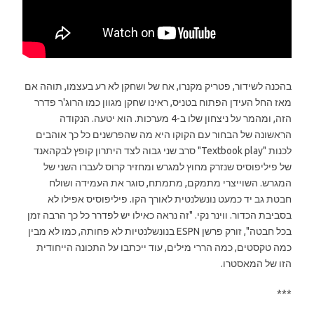
בהכנה לשידור, פטריק מקנרו, אח של ושחקן לא רע בעצמו, תוהה אם
מאז החל העידן הפתוח בטניס, ראינו שחקן מגוון כמו הרוג'ר פדרר
הזה, ומהמר על ניצחון שלו ב-4 מערכות. הוא יטעה. הנקודה
הראשונה של הבחור עם הקוקו היא מה שהפרשנים כל כך אוהבים
לכנות "Textbook play" סרב שני גבוה לצד היתרון קופץ לבקהאנד
של פיליפוסיס שנזרק מחוץ למגרש ומחזיר קרוס לעברו השני של
המגרש. השוייצרי מתמקם, מתמתח, סוגר את העמידה ושולח
חבטת גב יד כמעט נונשלנטית לאורך הקו. פיליפוסיס אפילו לא
בסביבת הכדור. ווינר נקי. "זה נראה כאילו יש לפדרר כל כך הרבה זמן
בכל חבטה", זורק פרשן ESPN בנונשלנטיות לא פחותה, כמו לא מבין
כמה טקסטים, כמה הררי מילים, עוד ייכתבו על התכונה הייחודית
הזו של המאסטרו.
***