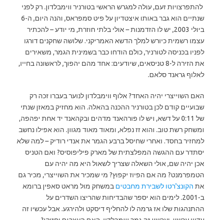
להתפרצויות זעם, עולה למגרש הראשי בטורניר ווימבלדון. רק לפני
שנתיים הוא גבר באותו איצטדיון על פיט סמפראס, והנה היום, ה-6
ביולי 2003, יש לו הזדמנות – אולי בלתי חוזרת, מי יודע – להכתיר
עצמו רשמית כיורש למלך הדשא האמריקני. שלושה שחקנים דורגו
לפניו בכניסה לטורניר, כולם הודחו כבר בשמינית הגמר, משאירים
את הזירה ל-8 טניסאים, שיודעים: אחד מהם יהפוך, לראשונה בחייו,
לאלוף גראנד סלאם.
האם השוייצרי יהיה האחד? אלוף ווימבלדון לנוער בעברו זכה רק
שבועיים קודם לכן בטורניר ההכנה בהאלה. הוא מחזיק במאזן שנתי
של 0:11 על דשא, ויש לו פורהאנד מדהים ובקהאנד יד אחת יפהפה,
ומשחק רשת טוב. והוא זז נפלא, ומאוד מאוד מגוון. הוא אפילו נחשב
למחזיר בחסד. ואחרי שחיסל ברבע הגמר את אנדי רודיק – למה שלא
יסתדר עם ההגשה המפלצתית של מארק פיליפוסיס? ואם הטניס
אכן יהיה שם, אולי השאלה שצריך לשאול היא מה יהיה עם
הטמפרמנט? מה אם הפיוז יקפוץ? מי שמכיר את השוייצרי, מכיר גם
את
הקונצ'רטו לשבירת מחבטים
במשחק מול מראט סאפין ברומא
ב-2001. לימים הוא יספר שהבדיחות שהריצו השדרים על
ההתנהגות שלו אז גרמה לו להחליף דיסקט ולהירגע. אבל עכשיו זה