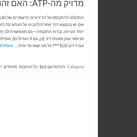
מדויק מה-ATP: האם זהו דירוג הטניס האמיתי?
אם יש בנמצא דרך אחרת להביט על הנתונים? כז
יותר הטיות, וברוח התקופה – גם מאפשרת לנו השו
טניסאי ענק מאותו דור (כן, גם
עם דירוג ELO *** כל מה שארפד אילו…
d More »
Category:
היכרות עם ELO
כל הכתבות
מיוחדים
תג