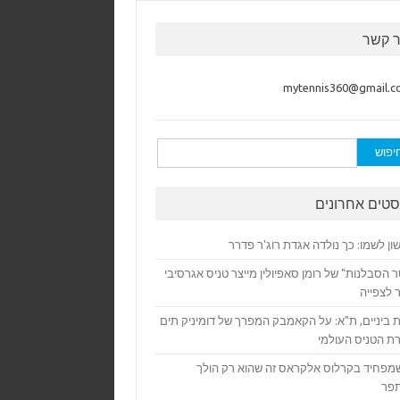
ר קשר
mytennis360@gmail.c
:
סטים אחרונים
ן לשמו: כך נולדה אגדת רוג'ר פדרר
 הסבלנות" של רומן סאפיולין מייצר טניס אגרסיבי
 לצפייה
 ביניים, ת"א: על הקאמבק המפרך של דומיניק תים
ת הטניס העולמי
מפחיד בקרלוס אלקראס זה שהוא רק הולך
פר