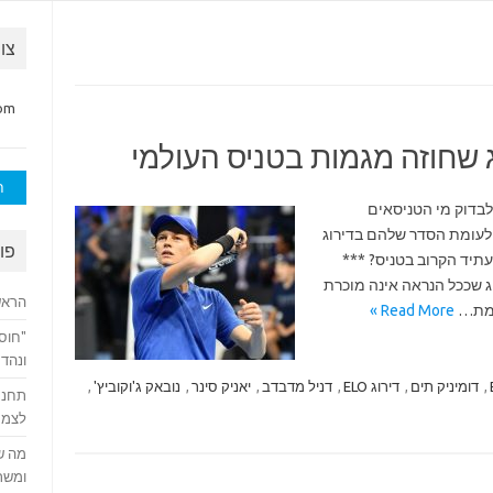
צו
om
ג שחוזה מגמות בטניס העולמי
חיפוש
דירוג ELO, הגיע הזמן לבדוק מי הטניסאים
ומהם ההבדלים לעומת הסדר שלהם בדירוג
פו
ם: מה הטרנדים ש-ELO צופה לעתיד הקרוב בטניס? ***
 שככל הנראה אינה מוכרת
הראשו
רסמת…
Read More »
"חוסר
ונהדר
,
דומיניק תים
,
דירוג ELO
,
דניל מדבדב
,
יאניק סינר
,
נובאק ג'וקוביץ'
,
תחנת
לצמר
מה ש
ומשת