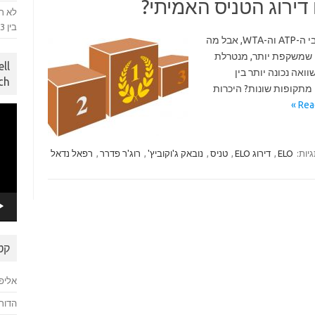
לא ר
בין 3 הגדולים
התרגלנו להתבסס על הדירוגים הרשמיים של סבבי ה-ATP וה-WTA, אבל מה
ו שמשקפת יותר, מנטרלת
ll
ואה נכונה יותר בין
ch
 3 הגדולים), ואפילו מתקופות שונות? היכרות
Rea
נגן
וידאו
יות:
ELO
,
דירוג ELO
,
טניס
,
נובאק ג'וקוביץ'
,
רוג'ר פדרר
,
רפאל נדאל
קט
אליפו
הדור