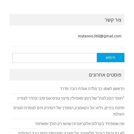
צור קשר
mytennis360@gmail.com
חיפוש:
פוסטים אחרונים
הראשון לשמו: כך נולדה אגדת רוג'ר פדרר
"חוסר הסבלנות" של רומן סאפיולין מייצר טניס אגרסיבי ונהדר לצפייה
תחנת ביניים, ת"א: על הקאמבק המפרך של דומיניק תים לצמרת הטניס
העולמי
מה שמפחיד בקרלוס אלקראס זה שהוא רק הולך ומשתפר
לא רק זכיות בגרנד סלאמים: על מאבק סטטיסטי נוסף בין 3 הגדולים