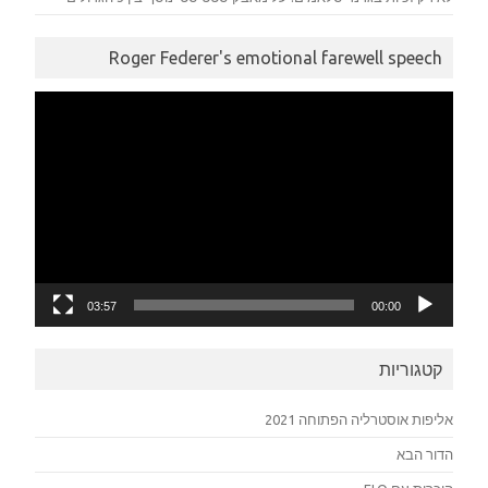
Roger Federer's emotional farewell speech
נגן
וידאו
03:57
00:00
קטגוריות
אליפות אוסטרליה הפתוחה 2021
הדור הבא