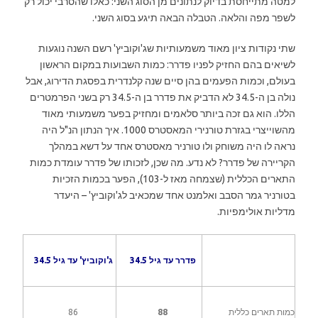
למטה מתייחסת בדיוק לנתונים מן הסוג השני: כאלו שהסרבי יכול רק
לשפר מפה והלאה. הטבלה הבאה תיגע בסוג השני.
שתי נקודות ציון מאוד משמעותיות שג'וקוביץ' רשם השנה נוגעות
לשיאים בהם החזיק לפניו פדרר: כמות השבועות במקום הראשון
בעולם, וכמות הפעמים בהן סיים שנה קלנדרית בפסגת הדירוג, אבל
נולה בן ה-34.5 לא הדביק את פדרר בן ה-34.5 רק בשני הפרמטרים
הללו. הוא גם זכה ביותר סלאמים ומחזיק בפער משמעותי מאוד
מהשוייצרי בגזרת טורנירי המאסטרס 1000. איך הנתון הנ"ל היה
נראה לו היה משוחק ולו טורניר מאסטרס אחד על דשא במהלך
הקריירה של פדרר? לא נדע. מה שכן, לזכותו של פדרר עומדת כמות
התארים הכללית (שצמחה מאז ל-103), הפער בכמות הזכיות
בטורניר גמר הסבב ואלמנט אחד שמכאיב לג'וקוביץ' – היעדר
מדליות אולימפיות.
פדרר עד גיל 34.5
ג'וקוביץ' עד גיל 34.5
כמות תארים כללית
88
86