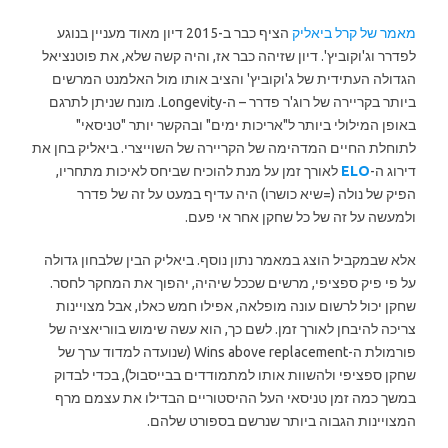
מאמר של קרל ביאליק
הציף כבר ב-2015 דיון מאוד מעניין בנוגע
לפדרר וג'וקוביץ'. דיון שזיהה כבר אז, והיה קשה שלא, את פוטנציאל
הגדולה העתידית של ג'וקוביץ' והציב אותו מול האלמנט המרשים
ביותר בקריירה של רוג'ר פדרר – ה-Longevity. מונח שניתן לתרגם
באופן המילולי ביותר ל"אריכות ימים" ובהקשר יותר "טניסאי"
לתוחלת החיים המדהימה של הקריירה של השוייצרי. ביאליק בחן את
דירוג ה-
ELO
לאורך זמן על מנת להוכיח שביחס לאיכות מתחריו,
הפיק של נולה (=שיא כושרו) היה עדיף במעט על זה של פדרר
ולמעשה על זה של כל שחקן אחר אי פעם.
אלא שבמקביל הוצג במאמר נתון נוסף. ביאליק הבין שלבחון גדולה
על פי פיק ספציפי, מרשים שככל שיהיה, יהפוך את המחקר לחסר.
שחקן יכול לרשום עונה מופלאה, אפילו חמש כאלו, אבל מצויינות
צריכה להיבחן לאורך זמן. לשם כך, הוא עשה שימוש בווריאציה של
פורמולת ה-Wins above replacement (שנועדה למדוד ערך של
שחקן ספציפי ולהשוות אותו למתמודדים בבייסבול), בכדי לבדוק
במשך כמה זמן טניסאי העל ההיסטוריים הבדילו את עצמם מרף
המצויינות הגבוה ביותר שנרשם בספורט שלהם.