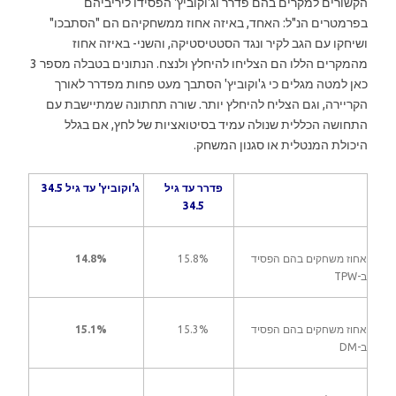
הקשורים למקרים בהם פדרר וג'וקוביץ' הפסידו ליריביהם
בפרמטרים הנ"ל: האחד, באיזה אחוז ממשחקיהם הם "הסתבכו"
ושיחקו עם הגב לקיר ונגד הסטטיסטיקה, והשני- באיזה אחוז
מהמקרים הללו הם הצליחו להיחלץ ולנצח. הנתונים בטבלה מספר 3
כאן למטה מגלים כי ג'וקוביץ' הסתבך מעט פחות מפדרר לאורך
הקריירה, וגם הצליח להיחלץ יותר. שורה תחתונה שמתיישבת עם
התחושה הכללית שנולה עמיד בסיטואציות של לחץ, אם בגלל
היכולת המנטלית או סגנון המשחק.
פדרר עד גיל
ג'וקוביץ' עד גיל 34.5
34.5
אחוז משחקים בהם הפסיד
15.8%
14.8%
ב-TPW
אחוז משחקים בהם הפסיד
15.3%
15.1%
ב-DM