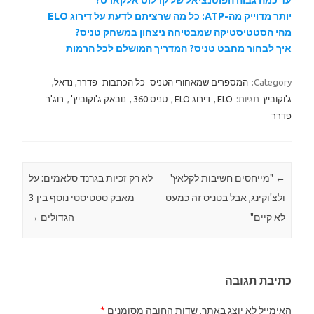
עד כמה גבוה הפוטנציאל של קרלוס אלקארס?
יותר מדוייק מה-ATP: כל מה שרציתם לדעת על דירוג ELO
מהי הסטטיסטיקה שמבטיחה ניצחון במשחק טניס?
איך לבחור מחבט טניס? המדריך המושלם לכל הרמות
Category:
המספרים שמאחורי הטניס
כל הכתבות
פדרר, נדאל,
ג'וקוביץ
תגיות:
ELO
,
דירוג ELO
,
טניס 360
,
נובאק ג'וקוביץ'
,
רוג'ר
פדרר
←
Post navigation
"מייחסים חשיבות לקלאץ'
לא רק זכיות בגרנד סלאמים: על
ולצ'וקינג, אבל בטניס זה כמעט
מאבק סטטיסטי נוסף בין 3
לא קיים"
הגדולים
→
כתיבת תגובה
האימייל לא יוצג באתר.
שדות החובה מסומנים
*