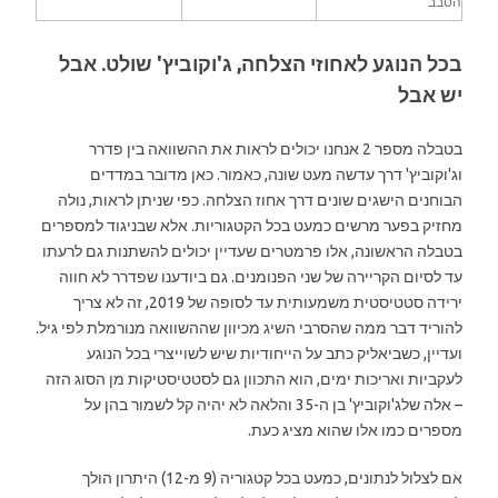
הסבב
בכל הנוגע לאחוזי הצלחה, ג'וקוביץ' שולט. אבל
יש אבל
בטבלה מספר 2 אנחנו יכולים לראות את ההשוואה בין פדרר
וג'וקוביץ' דרך עדשה מעט שונה, כאמור. כאן מדובר במדדים
הבוחנים הישגים שונים דרך אחוז הצלחה. כפי שניתן לראות, נולה
מחזיק בפער מרשים כמעט בכל הקטגוריות. אלא שבניגוד למספרים
בטבלה הראשונה, אלו פרמטרים שעדיין יכולים להשתנות גם לרעתו
עד לסיום הקריירה של שני הפנומנים. גם ביודענו שפדרר לא חווה
ירידה סטטיסטית משמעותית עד לסופה של 2019, זה לא צריך
להוריד דבר ממה שהסרבי השיג מכיוון שההשוואה מנורמלת לפי גיל.
ועדיין, כשביאליק כתב על הייחודיות שיש לשוייצרי בכל הנוגע
לעקביות ואריכות ימים, הוא התכוון גם לסטטיסטיקות מן הסוג הזה
– אלה שלג'וקוביץ' בן ה-35 והלאה לא יהיה קל לשמור בהן על
מספרים כמו אלו שהוא מציג כעת.
אם לצלול לנתונים, כמעט בכל קטגוריה (9 מ-12) היתרון הולך