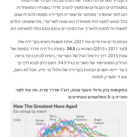
ג'וקוביץ' מאז עלתה לאוויר ואז תוהה גם מה הסיכוי שלו לעמוד
בסטנדרטים הגבוהים שהמשיך להציב פדרר בשנותיו המאוחרות.
רגע לפני שהסרבי מסתער על שארית הקריירה ומנסה להוכיח שגם
בכל הנוגע למצויינות מאוחרת הוא שווה לשוייצרי, מה שאנחנו יכולים
לעשות זה לנסות להעריך את הסיכויים עימם נכנס נולה למשימה הזו.
נובאק סיים את סיים את 2021, אחת משנות השיא בקריירה שלו
(לצד 2011 ו-2015) כשהוא בן
34.5.
באותו גיל היה פדרר בסופה של
עונת 2015. דרך נירמול הגיל של השוייצרי, ניסינו לבחון כיצד נראה
הגיליון הסטטיסטי של השניים בגיל 34.5. האם ניתן לנבא דרך כך
כיצד ייראו השנים הבאות בקריירה של נולה? מי יודע. אבל לא כואב,
וגם די מעניין, לנסות.
בתקופות בהן גדולי הענף צנחו, רוג'ר פדרר פרח. וזה עוד לפני
הזכייה ב-3 הסלאמים האחרונים