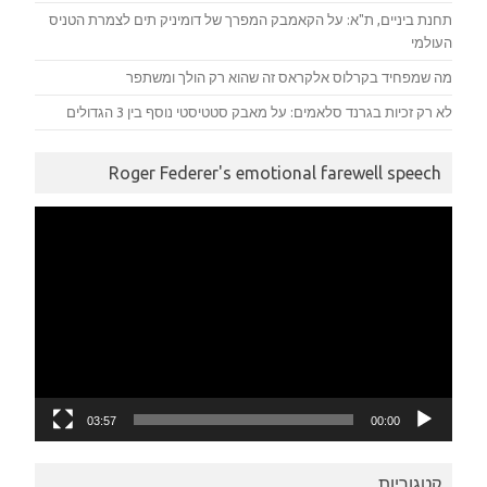
תחנת ביניים, ת"א: על הקאמבק המפרך של דומיניק תים לצמרת הטניס
העולמי
מה שמפחיד בקרלוס אלקראס זה שהוא רק הולך ומשתפר
לא רק זכיות בגרנד סלאמים: על מאבק סטטיסטי נוסף בין 3 הגדולים
Roger Federer's emotional farewell speech
נגן
וידאו
03:57
00:00
קטגוריות