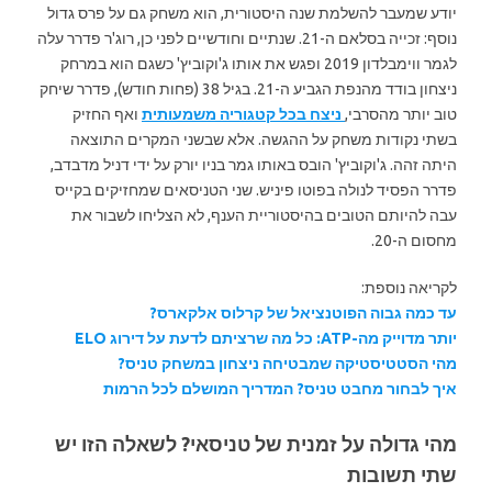
יודע שמעבר להשלמת שנה היסטורית, הוא משחק גם על פרס גדול
נוסף: זכייה בסלאם ה-21. שנתיים וחודשיים לפני כן, רוג'ר פדרר עלה
לגמר ווימבלדון 2019 ופגש את אותו ג'וקוביץ' כשגם הוא במרחק
ניצחון בודד מהנפת הגביע ה-21. בגיל 38 (פחות חודש), פדרר שיחק
טוב יותר מהסרבי,
ניצח בכל קטגוריה משמעותית
ואף החזיק
בשתי נקודות משחק על ההגשה. אלא שבשני המקרים התוצאה
היתה זהה. ג'וקוביץ' הובס באותו גמר בניו יורק על ידי דניל מדבדב,
פדרר הפסיד לנולה בפוטו פיניש. שני הטניסאים שמחזיקים בקייס
עבה להיותם הטובים בהיסטוריית הענף, לא הצליחו לשבור את
מחסום ה-20.
לקריאה נוספת:
עד כמה גבוה הפוטנציאל של קרלוס אלקארס?
יותר מדוייק מה-ATP: כל מה שרציתם לדעת על דירוג ELO
מהי הסטטיסטיקה שמבטיחה ניצחון במשחק טניס?
איך לבחור מחבט טניס? המדריך המושלם לכל הרמות
מהי גדולה על זמנית של טניסאי? לשאלה הזו יש
שתי תשובות