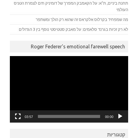
תחנת ביניים, ת"א: על הקאמבק המפרך של דומיניק תים לצמרת הטניס
העולמי
מה שמפחיד בקרלוס אלקראס זה שהוא רק הולך ומשתפר
לא רק זכיות בגרנד סלאמים: על מאבק סטטיסטי נוסף בין 3 הגדולים
Roger Federer's emotional farewell speech
נגן
וידאו
03:57
00:00
קטגוריות