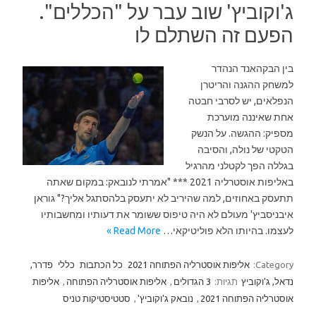
ג'וקוביץ' שוב עבר על "הכללים".
הפעם זה השתלם לו
בין הבקהאנד הנהדר
למשחק ההגנה והריטרן
הנפלאים, יש לסרבי חבטה
אחת שאיננה מוערכת
מספיק: ההגשה. על הנשק
הטקטי של נולה, והסיבה
בגללה הפך לקטלני מהרגיל
באליפות אוסטרליה 2021 *** "אמרתי לנובאק: במקום שאתה
תתעסק באחוזים, למה שהיריב לא יתעסק בלהסתגל אליך?" גוראן
איבניסביץ' מעולם לא היה טיפוס ששומר את דעותיו ומחשבותיו
לעצמו. בהיותו הלא פוליטיקאי…
Read More »
Category:
אליפות אוסטרליה הפתוחה 2021
כל הכתבות
כללי
פדרר,
נדאל, ג'וקוביץ
תגיות:
3 הגדולים
,
אליפות אוסטרליה הפתוחה
,
אליפות
אוסטרליה הפתוחה 2021
,
נובאק ג'וקוביץ'
,
סטטיסטיקות טניס