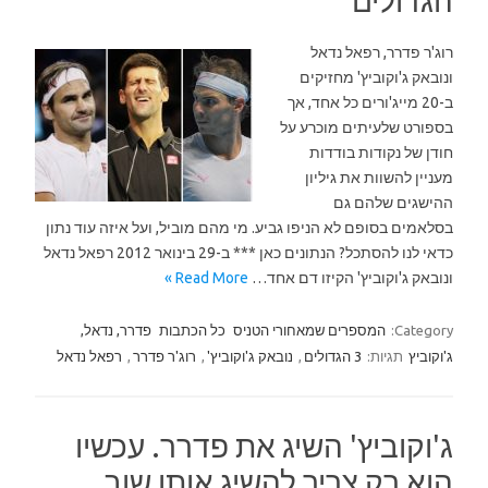
הגדולים
רוג'ר פדרר, רפאל נדאל
ונובאק ג'וקוביץ' מחזיקים
ב-20 מייג'ורים כל אחד, אך
בספורט שלעיתים מוכרע על
חודן של נקודות בודדות
מעניין להשוות את גיליון
ההישגים שלהם גם
בסלאמים בסופם לא הניפו גביע. מי מהם מוביל, ועל איזה עוד נתון
כדאי לנו להסתכל? הנתונים כאן *** ב-29 בינואר 2012 רפאל נדאל
ונובאק ג'וקוביץ' הקיזו דם אחד…
Read More »
Category:
המספרים שמאחורי הטניס
כל הכתבות
פדרר, נדאל,
ג'וקוביץ
תגיות:
3 הגדולים
,
נובאק ג'וקוביץ'
,
רוג'ר פדרר
,
רפאל נדאל
ג'וקוביץ' השיג את פדרר. עכשיו
הוא רק צריך להשיג אותו שוב