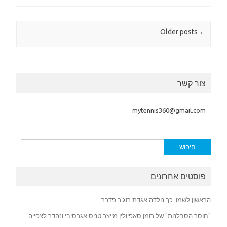
Post navigation
Older posts
←
צור קשר
mytennis360@gmail.com
חיפוש:
פוסטים אחרונים
הראשון לשמו: כך נולדה אגדת רוג'ר פדרר
"חוסר הסבלנות" של רומן סאפיולין מייצר טניס אגרסיבי ונהדר לצפייה