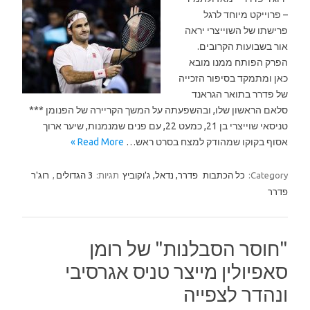
– פרוייקט מיוחד לרגל
פרישתו של השוייצרי יראה
אור בשבועות הקרובים.
הפרק הפותח ממנו מובא
כאן ומתמקד בסיפור הזכייה
של פדרר בתואר הגראנד
סלאם הראשון שלו, ובהשפעתה על המשך הקריירה של הפנומן ***
טניסאי שוייצרי בן 21, כמעט 22, עם פנים שמנמנות, שיער ארוך
אסוף בקוקו שמהודק למצח בסרט ראש…
Read More »
Category:
כל הכתבות
פדרר, נדאל, ג'וקוביץ
תגיות:
3 הגדולים
,
רוג'ר
פדרר
"חוסר הסבלנות" של רומן
סאפיולין מייצר טניס אגרסיבי
ונהדר לצפייה