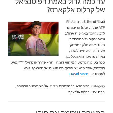
עד כמה גדול באמת הפוטנציאל
של קרלוס אלקארס?
(Photo credit: the official
site of the ATP) הריצה עד
לרבע הגמר באליפות ארה"ב
שמה זרקור על הספרדי בן
ה-18. איזה חלק במשחק
שלו הוא יהיה חייב לשפר,
באיזה פרמטר הוא נכלל כבר
כעת בטופ העולמי, ולמי הוא דומה יותר – פדרר או נדאל? *** מאט
רוברטס, אחד ממגישי פודקאסט הטניס של הטלגרף, טבע
לאחרונה…
Read More »
Category:
הדור הבא
כל הכתבות
תגיות:
אליפות ארה"ב הפתוחה
,
טניס 360
,
קרלוס אלקארס
המשחק שרימה את חוקי