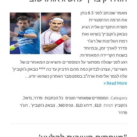
מאמר שנכתב לפני 6.5 בחן
את הרמה ההיסטורית
חסרת התקדים אליה הגיע
נובאק ג'וקוביץ' בשיאו ואת
רמת העליונות של רוג'ר
פדרר לאורך זמן, ובמיוחד
בשנות הקריירה המאוחרות.
רגע לפני שנולה מסתער על המספרים והשיאים המאוחרים של
השוייצרי, עצרנו לבדוק כמה מהם הדביק עד כה *** נובאק ג'וקוביץ'
עלה לגמר אליפות ארה"ב בספטמבר האחרון כשהוא יודע…
Read More »
Category:
המספרים שמאחורי הטניס
כל הכתבות
פדרר, נדאל,
ג'וקוביץ
תגיות:
ELO
,
דירוג ELO
,
טניס 360
,
נובאק ג'וקוביץ'
,
רוג'ר
פדרר