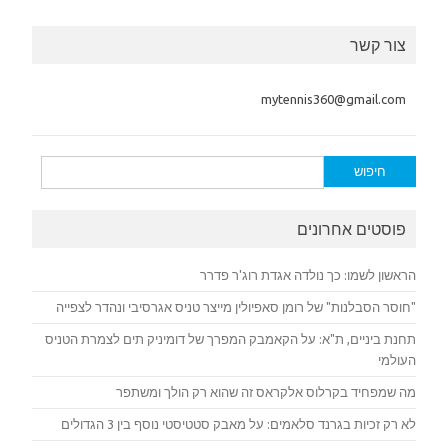
צור קשר
mytennis360@gmail.com
חיפוש:
פוסטים אחרונים
הראשון לשמו: כך נולדה אגדת רוג'ר פדרר
"חוסר הסבלנות" של רומן סאפיולין מייצר טניס אגרסיבי ונהדר לצפייה
תחנת ביניים, ת"א: על הקאמבק המפרך של דומיניק תים לצמרת הטניס
העולמי
מה שמפחיד בקרלוס אלקראס זה שהוא רק הולך ומשתפר
לא רק זכיות בגרנד סלאמים: על מאבק סטטיסטי נוסף בין 3 הגדולים