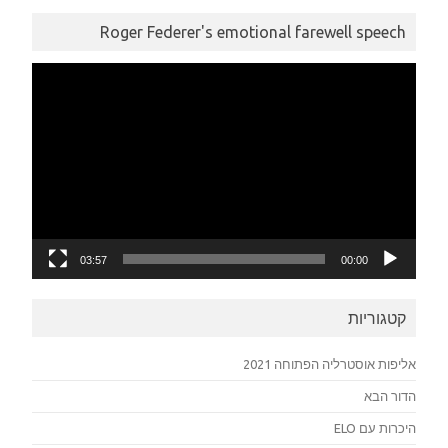
Roger Federer's emotional farewell speech
נגן
וידאו
03:57
00:00
קטגוריות
אליפות אוסטרליה הפתוחה 2021
הדור הבא
היכרות עם ELO