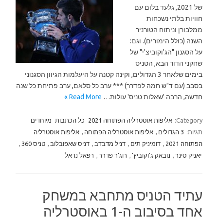
של 2021, גלעד בלום עם
חוויות בלתי נשכחות
ממלבורן וניתוח הטורניר
השנה (כולל הימורים). וגם:
על הסגנון "הג'וקוביצ'י" של
שחקני הדור הבא, הטניס
בימים שלאחר 3 הגדולים, וקינה קטנה על היעלמות הגיוון הסגנוני
בסבב (עם ד"ש חמה לפדרר) *** ערב כל סלאם, ערב פתיחת כל שנה
חדשה, הרבה 'שאלות טניס' עולות…
Read More »
Category:
אליפות אוסטרליה הפתוחה 2021
כל הכתבות
מיוחדים
תגיות:
3 הגדולים
,
אליפות אוסטרליה הפתוחה
,
אליפות אוסטרליה
הפתוחה 2021
,
דומיניק תים
,
דניל מדבדב
,
דניס שאפובלוב
,
טניס 360
,
יאניק סינר
,
נובאק ג'וקוביץ'
,
רוג'ר פדרר
,
רפאל נדאל
עתיד הטניס מתחבא במשחק
אחד בסיבוב ה-1 באוסטרליה