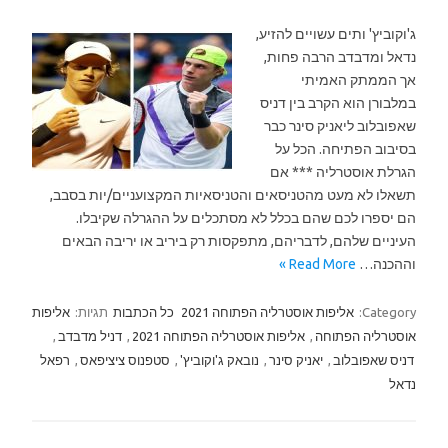
ג'וקוביץ' ותים עשויים להזיע,
נדאל ומדבדב הרבה פחות,
אך הממתק האמיתי
במלבורן הוא הקרב בין דניס
שאפובלוב ליאניק סינר כבר
בסיבוב הפתיחה. הכל על
הגרלת אוסטרליה *** אם
תשאלו לא מעט מהטניסאים והטניסאיות המקצועניים/יות בסבב,
הם יספרו לכם שהם בכלל לא מסתכלים על ההגרלה שקיבלו.
העיניים שלהם, לדבריהם, מתפקסות רק ביריב או יריבה הבאים
וההכנה…
Read More »
Category:
אליפות אוסטרליה הפתוחה 2021
כל הכתבות
תגיות:
אליפות
אוסטרליה הפתוחה
,
אליפות אוסטרליה הפתוחה 2021
,
דניל מדבדב
,
דניס שאפובלוב
,
יאניק סינר
,
נובאק ג'וקוביץ'
,
סטפנוס ציציפאס
,
רפאל
נדאל