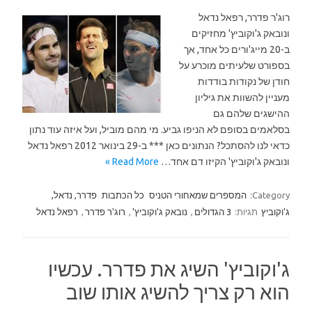
רוג'ר פדרר, רפאל נדאל
ונובאק ג'וקוביץ' מחזיקים
ב-20 מייג'ורים כל אחד, אך
בספורט שלעיתים מוכרע על
חודן של נקודות בודדות
מעניין להשוות את גיליון
ההישגים שלהם גם
בסלאמים בסופם לא הניפו גביע. מי מהם מוביל, ועל איזה עוד נתון
כדאי לנו להסתכל? הנתונים כאן *** ב-29 בינואר 2012 רפאל נדאל
ונובאק ג'וקוביץ' הקיזו דם אחד…
Read More »
Category:
המספרים שמאחורי הטניס
כל הכתבות
פדרר, נדאל,
ג'וקוביץ
תגיות:
3 הגדולים
,
נובאק ג'וקוביץ'
,
רוג'ר פדרר
,
רפאל נדאל
ג'וקוביץ' השיג את פדרר. עכשיו
הוא רק צריך להשיג אותו שוב