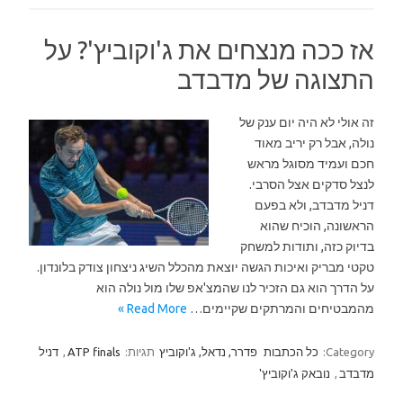
אז ככה מנצחים את ג'וקוביץ'? על
התצוגה של מדבדב
זה אולי לא היה יום ענק של
נולה, אבל רק יריב מאוד
חכם ועמיד מסוגל מראש
לנצל סדקים אצל הסרבי.
דניל מדבדב, ולא בפעם
הראשונה, הוכיח שהוא
בדיוק כזה, ותודות למשחק
טקטי מבריק ואיכות הגשה יוצאת מהכלל השיג ניצחון צודק בלונדון.
על הדרך הוא גם הזכיר לנו שהמצ'אפ שלו מול נולה הוא
מהמבטיחים והמרתקים שקיימים…
Read More »
Category:
כל הכתבות
פדרר, נדאל, ג'וקוביץ
תגיות:
ATP finals
,
דניל
מדבדב
,
נובאק ג'וקוביץ'