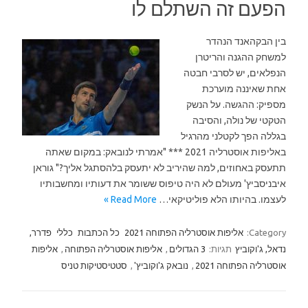
הפעם זה השתלם לו
בין הבקהאנד הנהדר
למשחק ההגנה והריטרן
הנפלאים, יש לסרבי חבטה
אחת שאיננה מוערכת
מספיק: ההגשה. על הנשק
הטקטי של נולה, והסיבה
בגללה הפך לקטלני מהרגיל
באליפות אוסטרליה 2021 *** "אמרתי לנובאק: במקום שאתה
תתעסק באחוזים, למה שהיריב לא יתעסק בלהסתגל אליך?" גוראן
איבניסביץ' מעולם לא היה טיפוס ששומר את דעותיו ומחשבותיו
לעצמו. בהיותו הלא פוליטיקאי…
Read More »
Category:
אליפות אוסטרליה הפתוחה 2021
כל הכתבות
כללי
פדרר,
נדאל, ג'וקוביץ
תגיות:
3 הגדולים
,
אליפות אוסטרליה הפתוחה
,
אליפות
אוסטרליה הפתוחה 2021
,
נובאק ג'וקוביץ'
,
סטטיסטיקות טניס