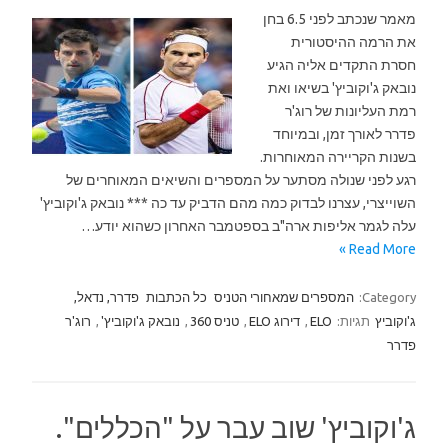
מאמר שנכתב לפני 6.5 בחן
את הרמה ההיסטורית
חסרת התקדים אליה הגיע
נובאק ג'וקוביץ' בשיאו ואת
רמת העליונות של רוג'ר
פדרר לאורך זמן, ובמיוחד
בשנות הקריירה המאוחרות.
רגע לפני שנולה מסתער על המספרים והשיאים המאוחרים של
השוייצרי, עצרנו לבדוק כמה מהם הדביק עד כה *** נובאק ג'וקוביץ'
עלה לגמר אליפות ארה"ב בספטמבר האחרון כשהוא יודע…
Read More »
Category:
המספרים שמאחורי הטניס
כל הכתבות
פדרר, נדאל,
ג'וקוביץ
תגיות:
ELO
,
דירוג ELO
,
טניס 360
,
נובאק ג'וקוביץ'
,
רוג'ר
פדרר
ג'וקוביץ' שוב עבר על "הכללים".