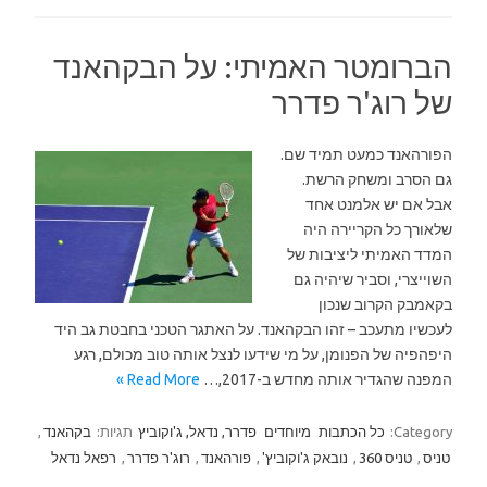
הברומטר האמיתי: על הבקהאנד
של רוג'ר פדרר
הפורהאנד כמעט תמיד שם.
גם הסרב ומשחק הרשת.
אבל אם יש אלמנט אחד
שלאורך כל הקריירה היה
המדד האמיתי ליציבות של
השוייצרי, וסביר שיהיה גם
בקאמבק הקרוב שנכון
לעכשיו מתעכב – זהו הבקהאנד. על האתגר הטכני בחבטת גב היד
היפהפיה של הפנומן, על מי שידעו לנצל אותה טוב מכולם, רגע
המפנה שהגדיר אותה מחדש ב-2017,…
Read More »
Category:
כל הכתבות
מיוחדים
פדרר, נדאל, ג'וקוביץ
תגיות:
בקהאנד
,
טניס
,
טניס 360
,
נובאק ג'וקוביץ'
,
פורהאנד
,
רוג'ר פדרר
,
רפאל נדאל