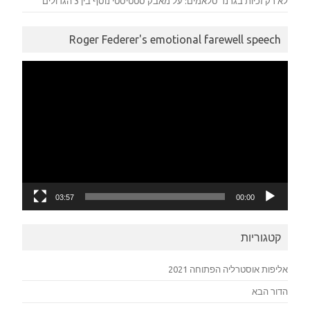
לא רק זכיות בגרנד סלאמים: על מאבק סטטיסטי נוסף בין 3 הגדולים
Roger Federer's emotional farewell speech
נגן
וידאו
03:57
00:00
קטגוריות
אליפות אוסטרליה הפתוחה 2021
הדור הבא