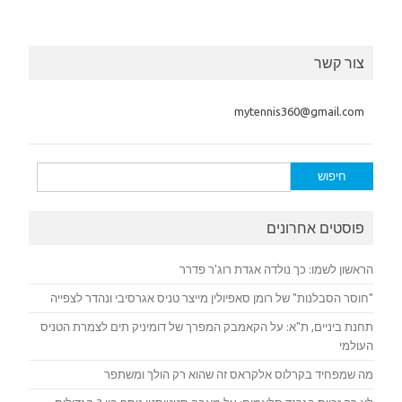
צור קשר
mytennis360@gmail.com
חיפוש:
פוסטים אחרונים
הראשון לשמו: כך נולדה אגדת רוג'ר פדרר
"חוסר הסבלנות" של רומן סאפיולין מייצר טניס אגרסיבי ונהדר לצפייה
תחנת ביניים, ת"א: על הקאמבק המפרך של דומיניק תים לצמרת הטניס
העולמי
מה שמפחיד בקרלוס אלקראס זה שהוא רק הולך ומשתפר