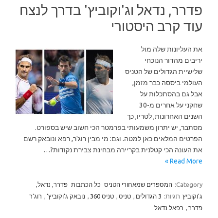
פדרר, נדאל וג'וקוביץ' בדרך לנצח
עוד קרב היסטורי
את העליונות שלה מול
יריבים מהדור הנוכחי
שלישיית הגדולים של הטניס
העולמי ביססה כבר מזמן,
אבל גם בהסתכלות על
שחקני על אחרים מ-30
השנים האחרונות, לטריו, כך
מסתבר, יש יתרון משמעותי בפרמטר הכי חשוב שיש בספורט.
הפרטים המלאים כאן למטה. וגם: מי מבין רוג'ר, רפא ונובאק רשם
את העונה הכי קטלנית בקריירה מבחינת צבירת נקודות?…
Read More »
Category:
המספרים שמאחורי הטניס
כל הכתבות
פדרר, נדאל,
ג'וקוביץ
תגיות:
3 הגדולים
,
טניס
,
טניס 360
,
נובאק ג'וקוביץ'
,
רוג'ר
פדרר
,
רפאל נדאל