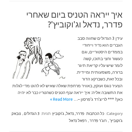
איך ייראה הטניס ביום שאחרי
פדרר, נדאל וג'וקוביץ'?
עידן 3 הגדולים שחווה סבב
הגברים הוא נדיר וייחודי
בממדים היסטוריים, וגם
כעשור וחצי בתוכו, קשה
לומר שיש עליו קריאת תיגר
ברורה, משמעותית ומיידית.
ובכל זאת, כשברקע הדור
הצעיר נוגס ועוקץ, באוויר מרחפת שאלה שאיש לא להוט מדי לגלות
את התשובה אליה: איך ייראה ענף הטניס כשהטריו כבר לא יהיה
כאן? *** לריצ'רד ג'פרסון –…
Read More »
Category:
כל הכתבות
פדרר, נדאל, ג'וקוביץ
תגיות:
3 הגדולים
,
נובאק
ג'וקוביץ'
,
רוג'ר פדרר
,
רפאל נדאל