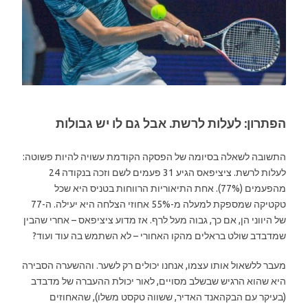
הפתרון: לעלות לרשת. אבל גם לו יש גבולות
התשובה לשאלה בסיומה של הפסקה הקודמת עשויה להיות פשוטה:
לעלות לרשת. ציציפאס הגיע 31 פעמים לשם וזכה בנקודה 24
מהפעמים (77%). אחת התיאוריות הרווחות בטניס היא שכל
טקטיקה שמספקת למעלה מ-55% אחוזי הצלחה היא יעילה. ה-77
של היווני הן, אם כך, גבוה מעל לרף. אז מדוע ציציפאס – אחרי שהבין
שמדבדב שולט בראלים מהקו האחורי – לא השתמש בה עוד ועוד?
מעבר ללשאול אותו עצמו, אנחנו יכולים רק לשער. וההשערה הסבירה
היא שהוא הרגיש שבשלב מסויים, לאור יכולת ההעברה של מדבדב
(בעיקר עם הבקהאנד האדיר, ששווה טקסט משלו), שהאחוזים