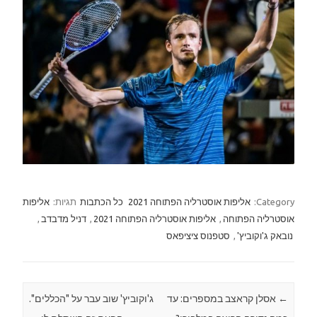
Category:
אליפות אוסטרליה הפתוחה 2021
כל הכתבות
תגיות:
אליפות
אוסטרליה הפתוחה
,
אליפות אוסטרליה הפתוחה 2021
,
דניל מדבדב
,
נובאק ג'וקוביץ'
,
סטפנוס ציציפאס
←
Post navigation
אסלן קראצב במספרים: עד
ג'וקוביץ' שוב עבר על "הכללים".