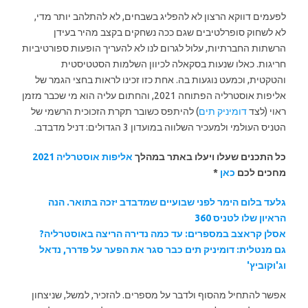
לפעמים דווקא הרצון לא להפליג בשבחים, לא להתלהב יותר מדי,
לא לשחוק סופרלטיבים שגם ככה נשחקים בקצב מהיר בעידן
הרשתות החברתיות, עלול לגרום לנו לא להעריך הופעות ספורטיביות
חריגות. כאלו שנעות בסקאלה לכיוון השלמות הסטטיסטית
והטקטית, וכמעט נוגעות בה. אחת כזו זכינו לראות בחצי הגמר של
אליפות אוסטרליה הפתוחה 2021, והחתום עליה הוא מי שכבר מזמן
ראוי (לצד
דומיניק תים
) להיתפס כשובר תקרת הזכוכית הרשמי של
הטניס העולמי ולמעכיר השלווה במועדון 3 הגדולים: דניל מדבדב.
כל התכנים שעלו ויעלו באתר במהלך
אליפות אוסטרליה 2021
מחכים לכם
כאן
*
גלעד בלום הימר לפני שבועיים שמדבדב יזכה בתואר. הנה
הראיון שלו לטניס 360
אסלן קראצב במספרים: עד כמה נדירה הריצה באוסטרליה?
גם מנטלית: דומיניק תים כבר סגר את הפער על פדרר, נדאל
וג'וקוביץ'
אפשר להתחיל מהסוף ולדבר על מספרים. להזכיר, למשל, שניצחון