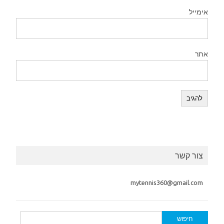
אימייל
אתר
צור קשר
mytennis360@gmail.com
חיפוש: