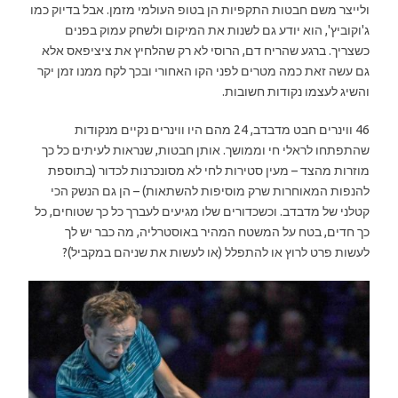
ולייצר משם חבטות התקפיות הן בטופ העולמי מזמן. אבל בדיוק כמו
ג'וקוביץ', הוא יודע גם לשנות את המיקום ולשחק עמוק בפנים
כשצריך. ברגע שהריח דם, הרוסי לא רק שהלחיץ את ציציפאס אלא
גם עשה זאת כמה מטרים לפני הקו האחורי ובכך לקח ממנו זמן יקר
והשיג לעצמו נקודות חשובות.
46 ווינרים חבט מדבדב, 24 מהם היו ווינרים נקיים מנקודות
שהתפתחו לראלי חי וממושך. אותן חבטות, שנראות לעיתים כל כך
מוזרות מהצד – מעין סטירות לחי לא מסונכרנות לכדור (בתוספת
להנפות המאוחרות שרק מוסיפות להשתאות) – הן גם הנשק הכי
קטלני של מדבדב. וכשכדורים שלו מגיעים לעברך כל כך שטוחים, כל
כך חדים, בטח על המשטח המהיר באוסטרליה, מה כבר יש לך
לעשות פרט לרוץ או להתפלל (או לעשות את שניהם במקביל)?