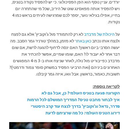
יורדים. עניין נוסף הוא הפן הפסיכולוגי. כי יש להפסיד נקודה בטניס,
ויש להפסיד אותה מפאסינג שוט של היריב, שכל מי שהתחרה יום
בחייו, אפילו בגילאי נוער, יספר לכם שמרגישה לעיתים בראש כמו 4
נקודות.
על
היכולת של מדבדב
לא רק להתמודד מול ג'וקוביץ' אלא גם לפצח
ולנצח אותו נכתב
כאן באתר
לא מזמן, במהלך טורניר גמר הסבב. מה
יעשה הסרבי ביום ראשון? האם ינסה לדחוף להגעה לרשת, אם שום
דבר אחר לא יעבוד לו? האם, שומו שמיים, אפשר להכתיר את
מדבדב כפייבוריט מול נולה, לאחר שניצח אותו ב-3 מ-4 המפגשים
האחרונים ביניהם (ואת הרביעי הפסיד במשחק סופר צמוד ודרמטי)?
תשובות, כאמור, בראשון. אבל וואו, איזה גמר קיבלנו.
לקריאה נוספת:
הקורונה פגעה בטניס העולמי? כן, אבל גם לא
איך לבחור מחבט טניס? המדריך המושלם לכל הרמות
פדרר, נדאל וג'וקוביץ' בדרך לנצח עוד קרב היסטורי
דירוג הטניס העולמי: כל מה שרציתם לדעת