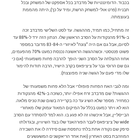
בכבוד. הדומיננטיות של מדבדב בכל אספקט של המשחק ובכל
תבנית (פרט אולי למשחק הרשת, ומיד על כך), היתה מהממת
בעוצמתה.
זה מתחיל, כמו תמיד, מההגשה. עד לסט השלישי מדבדב זכה
ב-91% מהנקודות על הסרב הראשון שלו. הנתון הזה ירד ל-88% עד
לסיום, אבל גם אם היה "צונח" לאיזורי ה-83-84 מדובר במספר
פשוט פנטסטי. וכשההגשה הראשונה נכנסת כמעט 70% מהפעמים,
אחוז ההצלחה על הסרב השני הופך להרבה פחות משמעותי (אם כי
גם שם הרוסי גבר על ציציפאס בקרב הישיר, הרבה תודות להימור
שלו מדי פעם על הגשה שניה מפוצצת).
ומה לגבי האח הפחות פופולרי אבל הלא פחות משמעותי של
ההגשות? שם מדבדב זרח אפילו יותר, כשזכה ב-42% מהנקודות
כמחזיר. מספר שלא השיג עד כה בקריירה בשום שנת טניס מלאה.
הוא לא ויתר כמעט בכלל על המיקום המאוד עמוק שלו מאחורי
הבייסליין, אבל איכשהו זה לא פגע בו. הוא למד להסתדר עם הסרב
wide של ציציפאס לעבר הפורהאנד שלו בצד השיוויון, ובגדולתו
סיפק שם נקודה אחת בלתי נתפסת שגם סידרה לו את השבירה
המוזהבת בסט האחרון (ואת אחד הריאקשנים המשעשעים