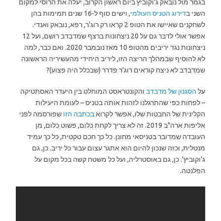
בגמר מול נובאק ג'וקוביץ ביום ראשון הקרוב, יעלה את הרוסי למקום
השני ב
דירוג הטניס העולמי
, וישים סוף ל-16 שנים תמימות בהן
לשחקנים שאיישו את הטופ 2 קראו רק רוג'ר, רפא, נובאק ואנדי.
אפשר אולי לדבר גם על 20 ניצחונות ברצף שמדבדב רושם, ועל 12
ניצחונות נגד יריבים מהטופ 10 מאז נובמבר 2020. ואם כבר, למה
לא להוסיף שבמהלך הריצה הזו, ליריב היחידי מהעשיריה הראשונה
שמדבדב לא ניצח קוראים רוג'ר פדרר (שבכלל היה פצוע)?
על
הסגנון של מדבדב
והקונטראסט המוחלט בין היעדר האסתטיקה
– לפחות כפי שהתרגלנו לזהות אותה בטניס – לעומת היעילות
הקלינית של החבטות שלו, אפשר לקרוא
בכתבה הזו
שפורסמה לפני
אליפות ארה"ב 2019. זה לא צריך לקחת כלום, פשוט כלום, מן
העובדה שמדובר בטניסאי מחונן. כל כך חכם טקטית, כל כך עמיד
מנטלית, וכזה שנכון להיום הוא אתגר עצום עבור כל יריב. כן, גם
ג'וקוביץ'. כן, גם באוסטרליה, ועל כל משטח קשה בכל מקום על
הפלנטה.