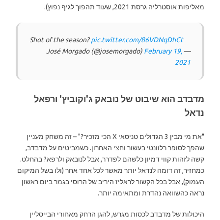
מאליפות אוסטרליה גרסת 2021, שעוד תהפוך לגיף נפוץ).
Shot of the season?
pic.twitter.com/86VDNqDhCt
February 19,
— José Morgado (@josemorgado)
2021
מדבדב הוא שיבוט של נובאק ג'וקוביץ' ורפאל
נדאל
"את מי מבין 3 הגדולים טניסאי X הכי מזכיר?" – זה משחק מעניין
שהפך לסופר רלוונטי בעשור וחצי האחרון. כשמביטים על מדבדב,
קשה לזהות קווי דמיון כלשהם לפדרר, אבל לנובאק ולרפא? בהחלט.
כמחזיר, זה דומה לנדאל יותר מאשר לכל אחד אחר (ולו בשל המיקום
העמוק), אבל בכל הקשור לראליז היריב של הרוסי בגמר ביום ראשון
נראה כהשוואה נהדרת ומתאימה יותר.
היכולות של מדבדב לכסות מגרש, להגן הרחק מאחורי הבייסליין