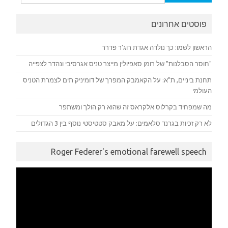
פוסטים אחרונים
הראשון לשמו: כך נולדה אגדת רוג'ר פדרר
"חוסר הסבלנות" של רומן סאפיולין מייצר טניס אגרסיבי ונהדר לצפייה
תחנת ביניים, ת"א: על הקאמבק המפרך של דומיניק תים לצמרת הטניס
העולמי
מה שמפחיד בקרלוס אלקראס זה שהוא רק הולך ומשתפר
לא רק זכיות בגרנד סלאמים: על מאבק סטטיסטי נוסף בין 3 הגדולים
Roger Federer's emotional farewell speech
נגן
וידאו